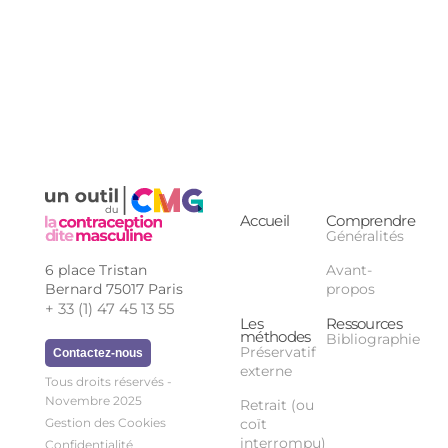
Accueil
Comprendre
Généralités
6 place Tristan
Avant-
Bernard 75017 Paris
propos
+ 33 (1) 47 45 13 55
Les
Ressources
méthodes
Bibliographie
Préservatif
Contactez-nous
externe
Tous droits réservés -
Novembre 2025
Retrait (ou
coït
Gestion des Cookies
interrompu)
Confidentialité