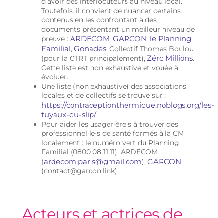
d’avoir des interlocuteurs au niveau local.
Toutefois, il convient de nuancer certains
contenus en les confrontant à des
documents présentant un meilleur niveau de
ARDECOM
GARCON
le Planning
preuve :
,
,
Familial
Gonades
,
, Collectif Thomas Boulou
Zéro Millions
(pour la CTRT principalement),
.
Cette liste est non exhaustive et vouée à
évoluer.
Une liste (non exhaustive) des associations
locales et de collectifs se trouve sur :
https://contraceptionthermique.noblogs.org/les-
tuyaux-du-slip/
Pour aider les usager·ère·s à trouver des
professionnel·le·s de santé formés à la CM
localement : le numéro vert du Planning
Familial (0800 08 11 11), ARDECOM
ardecom.paris@gmail.com
GARCON
(
),
(contact@garcon.link).
Acteurs et actrices de